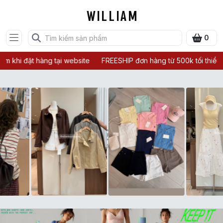
W I L L I A M
0
hi đặt hàng tại website
FREESHIP đơn hàng từ 500k tối thiểu 2 sả