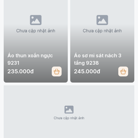
Áo thun xoắn ngực
Áo sơ mi sát nách 3
9231
tầng 9238
235.000đ
245.000đ